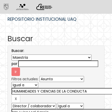
Skip
REPOSITORIO INSTITUCIONAL UAQ
navigation
Buscar
Buscar:
por
Filtros actuales: