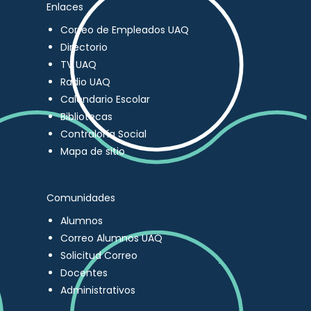
Enlaces
Correo de Empleados UAQ
Directorio
TV UAQ
Radio UAQ
Calendario Escolar
Bibliotecas
Contraloría Social
Mapa de sitio
Comunidades
Alumnos
Correo Alumnos UAQ
Solicitud Correo
Docentes
Administrativos