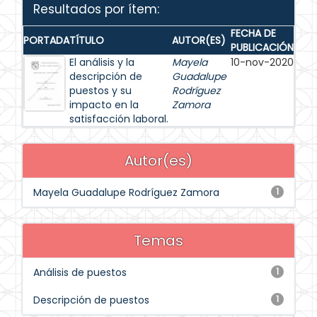
Resultados por ítem:
FECHA DE
PORTADA
TÍTULO
AUTOR(ES)
PUBLICACIÓN
El análisis y la
Mayela
10-nov-2020
descripción de
Guadalupe
puestos y su
Rodríguez
impacto en la
Zamora
satisfacción laboral.
Autor(es)
Mayela Guadalupe Rodríguez Zamora
1
Temas
Análisis de puestos
1
Descripción de puestos
1