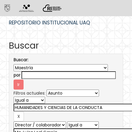
Skip
REPOSITORIO INSTITUCIONAL UAQ
navigation
Buscar
Buscar:
por
Filtros actuales: