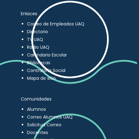
Enlaces
Correo de Empleados UAQ
Directorio
TV UAQ
Radio UAQ
Calendario Escolar
Bibliotecas
Contraloría Social
Mapa de sitio
Comunidades
Alumnos
Correo Alumnos UAQ
Solicitud Correo
Docentes