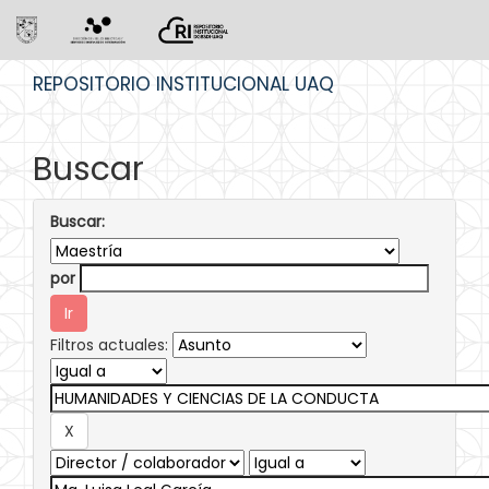
Skip
REPOSITORIO INSTITUCIONAL UAQ
navigation
Buscar
Buscar:
por
Filtros actuales: