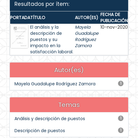
Resultados por ítem:
FECHA DE
PORTADA
TÍTULO
AUTOR(ES)
PUBLICACIÓN
El análisis y la
Mayela
10-nov-2020
descripción de
Guadalupe
puestos y su
Rodríguez
impacto en la
Zamora
satisfacción laboral.
Autor(es)
Mayela Guadalupe Rodríguez Zamora
1
Temas
Análisis y descripción de puestos
1
Descripción de puestos
1