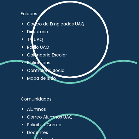
Enlaces
Correo de Empleados UAQ
Directorio
TV UAQ
Radio UAQ
Calendario Escolar
Bibliotecas
Contraloría Social
Mapa de sitio
Comunidades
Alumnos
Correo Alumnos UAQ
Solicitud Correo
Docentes