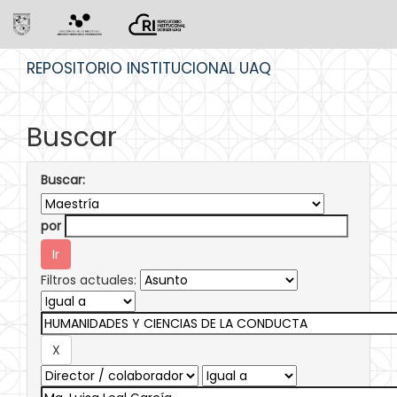
Skip
REPOSITORIO INSTITUCIONAL UAQ
navigation
Buscar
Buscar:
por
Filtros actuales: