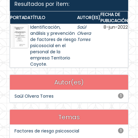
Resultados por ítem:
FECHA DE
PORTADA
TÍTULO
AUTOR(ES)
PUBLICACIÓN
Identificación,
Saúl
8-jun-2022
análisis y prevención
Olvera
de factores de riesgo
Torres
psicosocial en el
personal de la
empresa Territorio
Coyote.
Autor(es)
Saúl Olvera Torres
1
Temas
Factores de riesgo psicosocial
1