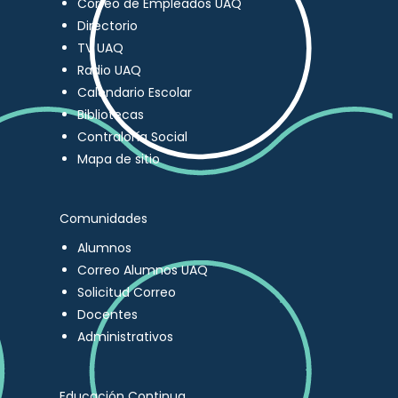
Correo de Empleados UAQ
Directorio
TV UAQ
Radio UAQ
Calendario Escolar
Bibliotecas
Contraloría Social
Mapa de sitio
Comunidades
Alumnos
Correo Alumnos UAQ
Solicitud Correo
Docentes
Administrativos
Educación Continua