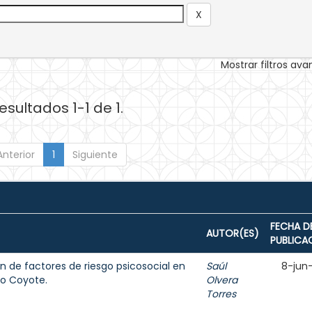
Mostrar filtros av
esultados 1-1 de 1.
Anterior
1
Siguiente
FECHA D
AUTOR(ES)
PUBLICA
ón de factores de riesgo psicosocial en
Saúl
8-jun
io Coyote.
Olvera
Torres