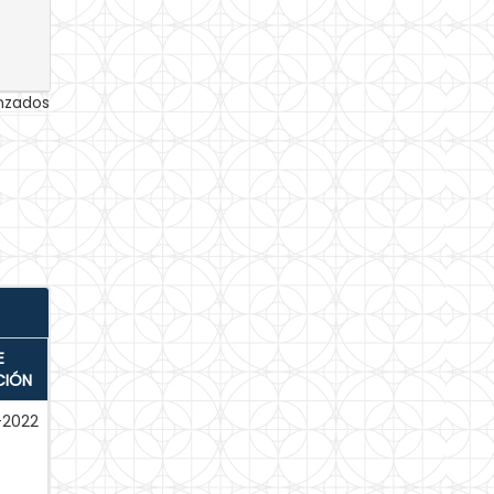
anzados
E
CIÓN
-2022