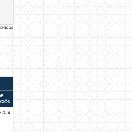
anzados
DE
ACIÓN
-2019