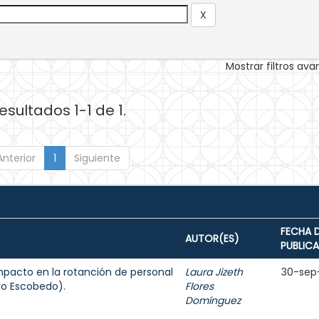
Mostrar filtros av
esultados 1-1 de 1.
Anterior
1
Siguiente
FECHA 
AUTOR(ES)
PUBLIC
mpacto en la rotanción de personal
Laura Jizeth
30-sep
ro Escobedo).
Flores
Domínguez