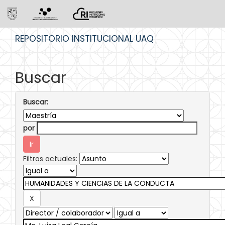
Skip
REPOSITORIO INSTITUCIONAL UAQ
navigation
Buscar
Buscar:
por
Filtros actuales: