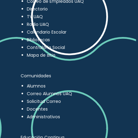
Correo de Empleados UAQ
Directorio
TV UAQ
Radio UAQ
Calendario Escolar
Bibliotecas
Contraloría Social
Mapa de sitio
Comunidades
Alumnos
Correo Alumnos UAQ
Solicitud Correo
Docentes
Administrativos
Educación Continua