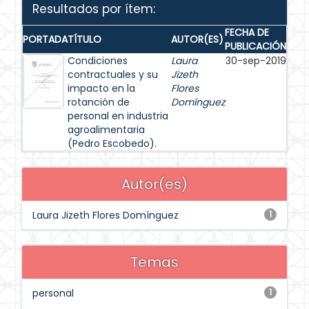
Resultados por ítem:
FECHA DE
PORTADA
TÍTULO
AUTOR(ES)
PUBLICACIÓN
Condiciones
Laura
30-sep-2019
contractuales y su
Jizeth
impacto en la
Flores
rotanción de
Domínguez
personal en industria
agroalimentaria
(Pedro Escobedo).
Autor(es)
Laura Jizeth Flores Domínguez
1
Temas
personal
1