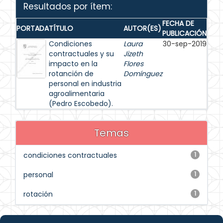
Resultados por ítem:
FECHA DE
PORTADA
TÍTULO
AUTOR(ES)
PUBLICACIÓN
Condiciones
Laura
30-sep-2019
contractuales y su
Jizeth
impacto en la
Flores
rotanción de
Domínguez
personal en industria
agroalimentaria
(Pedro Escobedo).
Temas
condiciones contractuales
1
personal
1
rotación
1