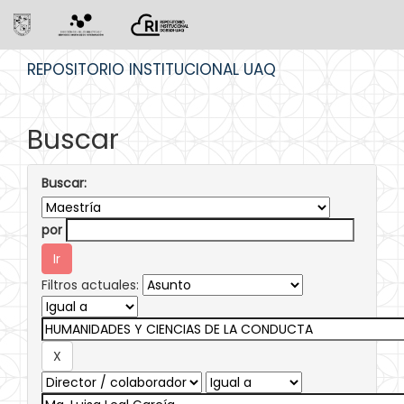
Skip
REPOSITORIO INSTITUCIONAL UAQ
navigation
Buscar
Buscar:
por
Filtros actuales: