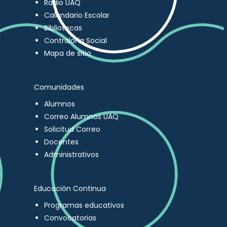
Radio UAQ
Calendario Escolar
Bibliotecas
Contraloría Social
Mapa de sitio
Comunidades
Alumnos
Correo Alumnos UAQ
Solicitud Correo
Docentes
Administrativos
Educación Continua
Programas educativos
Convocatorias