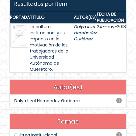
Resultados por ítem:
FECHA DE
PORTADA
TÍTULO
AUTOR(ES)
PUBLICACIÓN
La cultura
Dalya Itzel
24-may-2018
institucional y su
Hernández
impacto en la
Gutiérrez
motivación de los
trabajadores de la
Universidad
Autónoma de
Querétaro.
Autor(es)
Dalya Itzel Hernández Gutiérrez
1
Temas
Cultura institucional
1