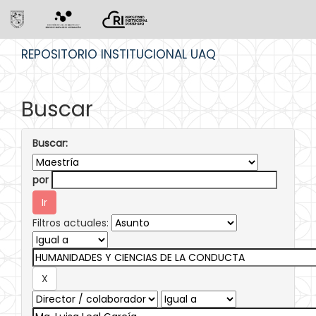
Skip
REPOSITORIO INSTITUCIONAL UAQ
navigation
Buscar
Buscar:
por
Filtros actuales: