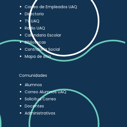
Correo de Empleados UAQ
Directorio
TV UAQ
Radio UAQ
Calendario Escolar
Bibliotecas
Contraloría Social
Mapa de sitio
Comunidades
Alumnos
Correo Alumnos UAQ
Solicitud Correo
Docentes
Administrativos