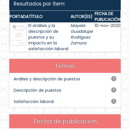
Resultados por ítem:
FECHA DE
PORTADA
TÍTULO
AUTOR(ES)
PUBLICACIÓN
El análisis y la
Mayela
10-nov-2020
descripción de
Guadalupe
puestos y su
Rodríguez
impacto en la
Zamora
satisfacción laboral.
Temas
Análisis y descripción de puestos
1
Descripción de puestos
1
Satisfacción laboral
1
Fecha de publicación