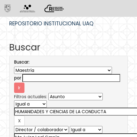
Skip
REPOSITORIO INSTITUCIONAL UAQ
navigation
Buscar
Buscar:
por
Filtros actuales: