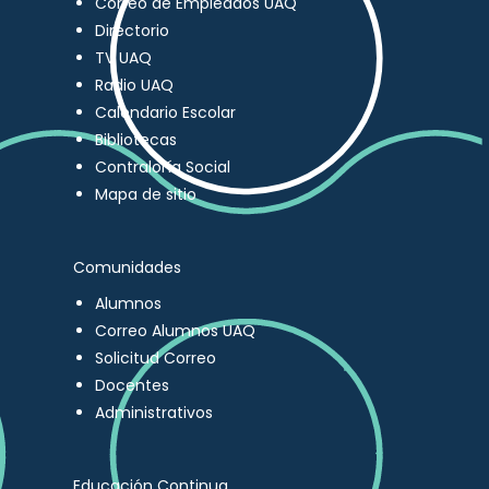
Correo de Empleados UAQ
Directorio
TV UAQ
Radio UAQ
Calendario Escolar
Bibliotecas
Contraloría Social
Mapa de sitio
Comunidades
Alumnos
Correo Alumnos UAQ
Solicitud Correo
Docentes
Administrativos
Educación Continua