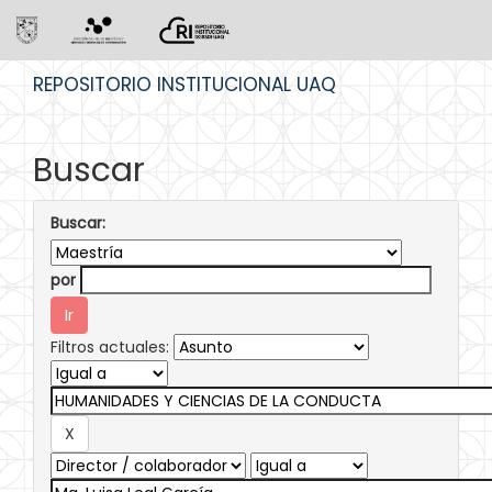
Skip
REPOSITORIO INSTITUCIONAL UAQ
navigation
Buscar
Buscar:
por
Filtros actuales: