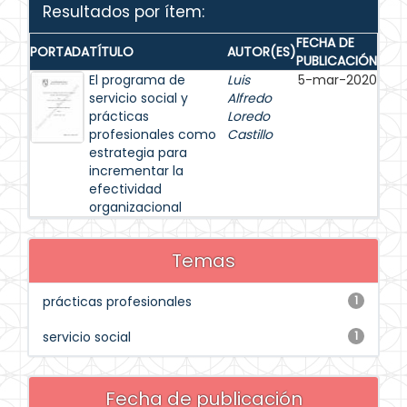
Resultados por ítem:
FECHA DE
PORTADA
TÍTULO
AUTOR(ES)
PUBLICACIÓN
El programa de
Luis
5-mar-2020
servicio social y
Alfredo
prácticas
Loredo
profesionales como
Castillo
estrategia para
incrementar la
efectividad
organizacional
Temas
prácticas profesionales
1
servicio social
1
Fecha de publicación