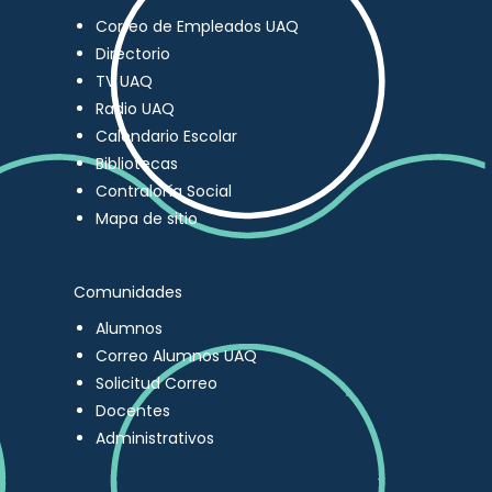
Correo de Empleados UAQ
Directorio
TV UAQ
Radio UAQ
Calendario Escolar
Bibliotecas
Contraloría Social
Mapa de sitio
Comunidades
Alumnos
Correo Alumnos UAQ
Solicitud Correo
Docentes
Administrativos