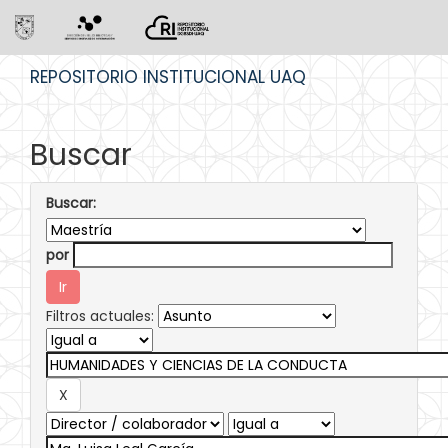
Skip
REPOSITORIO INSTITUCIONAL UAQ
navigation
Buscar
Buscar:
por
Filtros actuales: