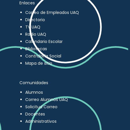
Enlaces
Correo de Empleados UAQ
Directorio
TV UAQ
Radio UAQ
Calendario Escolar
Bibliotecas
Contraloría Social
Mapa de sitio
Comunidades
Alumnos
Correo Alumnos UAQ
Solicitud Correo
Docentes
Administrativos