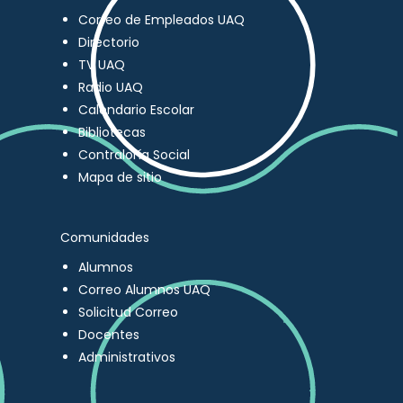
Correo de Empleados UAQ
Directorio
TV UAQ
Radio UAQ
Calendario Escolar
Bibliotecas
Contraloría Social
Mapa de sitio
Comunidades
Alumnos
Correo Alumnos UAQ
Solicitud Correo
Docentes
Administrativos