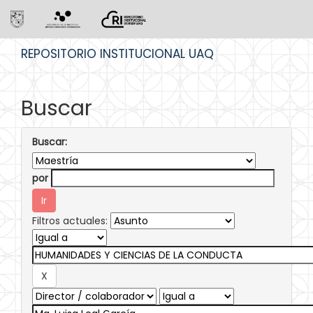
Skip
REPOSITORIO INSTITUCIONAL UAQ
navigation
Buscar
Buscar:
por
Filtros actuales: