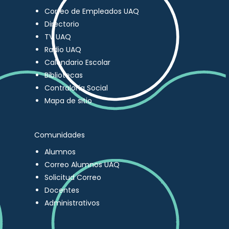
Correo de Empleados UAQ
Directorio
TV UAQ
Radio UAQ
Calendario Escolar
Bibliotecas
Contraloría Social
Mapa de sitio
Comunidades
Alumnos
Correo Alumnos UAQ
Solicitud Correo
Docentes
Administrativos