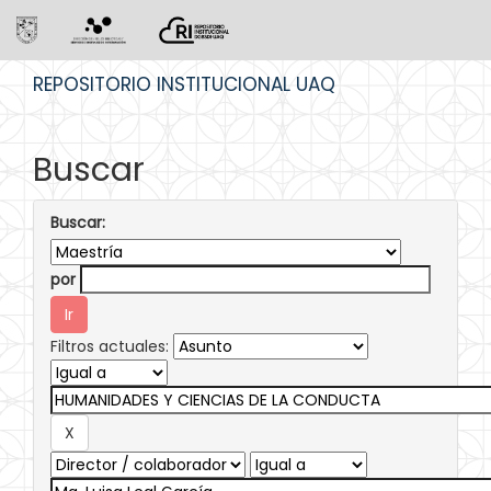
Skip
REPOSITORIO INSTITUCIONAL UAQ
navigation
Buscar
Buscar:
por
Filtros actuales: