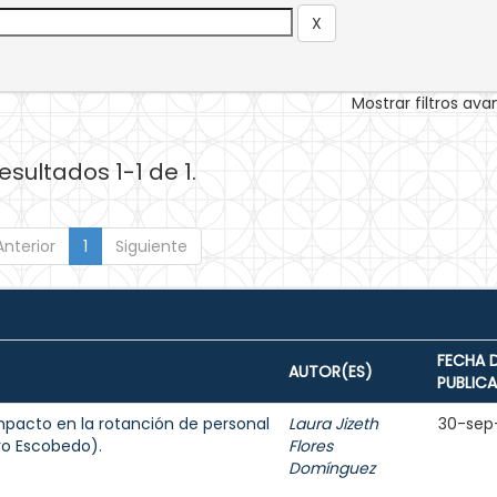
Mostrar filtros av
esultados 1-1 de 1.
Anterior
1
Siguiente
FECHA 
AUTOR(ES)
PUBLIC
mpacto en la rotanción de personal
Laura Jizeth
30-sep
ro Escobedo).
Flores
Domínguez