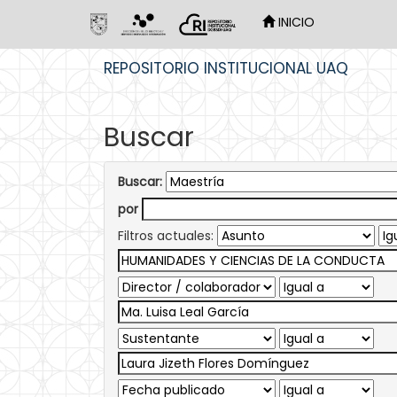
INICIO
Skip
REPOSITORIO INSTITUCIONAL UAQ
navigation
Buscar
Buscar:
por
Filtros actuales: