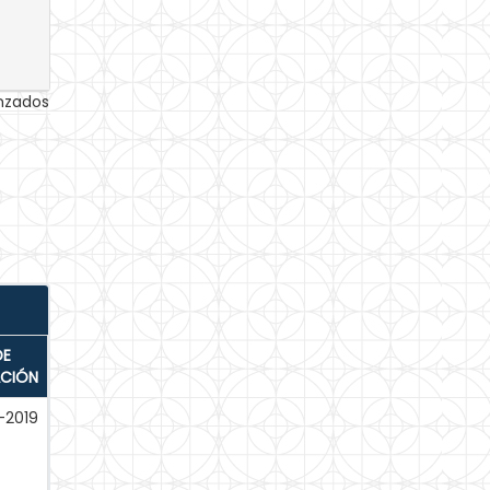
anzados
DE
ACIÓN
-2019