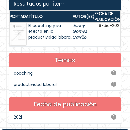
Resultados por ítem:
FECHA DE
PORTADA
TÍTULO
AUTOR(ES)
PUBLICACIÓN
El coaching y su
Jenny
6-dic-2021
efecto en la
Gómez
productividad laboral.
Carrillo
Temas
coaching
1
productividad laboral
1
Fecha de publicación
2021
1