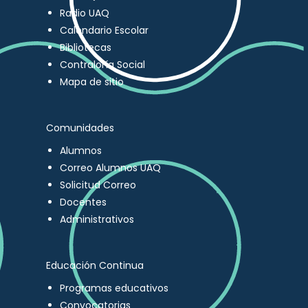
Radio UAQ
Calendario Escolar
Bibliotecas
Contraloría Social
Mapa de sitio
Comunidades
Alumnos
Correo Alumnos UAQ
Solicitud Correo
Docentes
Administrativos
Educación Continua
Programas educativos
Convocatorias