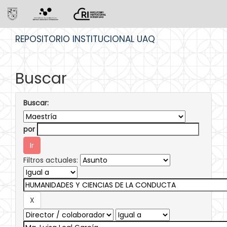
Skip
REPOSITORIO INSTITUCIONAL UAQ
navigation
Buscar
Buscar:
por
Filtros actuales: