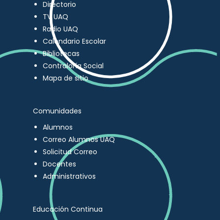
Directorio
TV UAQ
Radio UAQ
Calendario Escolar
Bibliotecas
Contraloría Social
Mapa de sitio
Comunidades
Alumnos
Correo Alumnos UAQ
Solicitud Correo
Docentes
Administrativos
Educación Continua