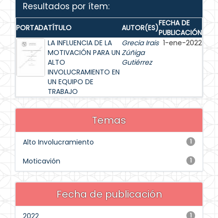
Resultados por ítem:
FECHA DE
PORTADA
TÍTULO
AUTOR(ES)
PUBLICACIÓN
LA INFLUENCIA DE LA
Grecia Irais
1-ene-2022
MOTIVACIÓN PARA UN
Zúñiga
ALTO
Gutiérrez
INVOLUCRAMIENTO EN
UN EQUIPO DE
TRABAJO
Temas
Alto Involucramiento
1
Moticavión
1
Fecha de publicación
2022
1