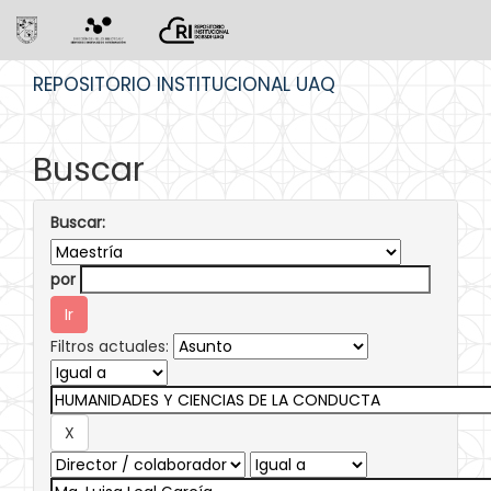
Skip
REPOSITORIO INSTITUCIONAL UAQ
navigation
Buscar
Buscar:
por
Filtros actuales: