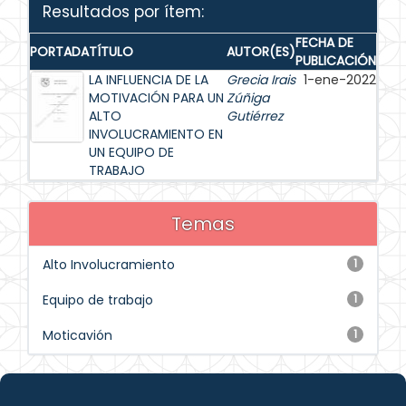
Resultados por ítem:
FECHA DE
PORTADA
TÍTULO
AUTOR(ES)
PUBLICACIÓN
LA INFLUENCIA DE LA
Grecia Irais
1-ene-2022
MOTIVACIÓN PARA UN
Zúñiga
ALTO
Gutiérrez
INVOLUCRAMIENTO EN
UN EQUIPO DE
TRABAJO
Temas
Alto Involucramiento
1
Equipo de trabajo
1
Moticavión
1