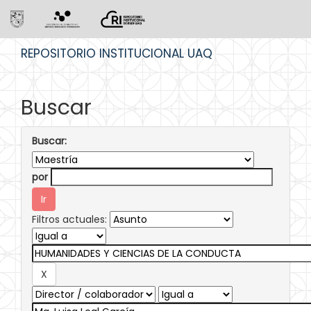
Skip
REPOSITORIO INSTITUCIONAL UAQ
navigation
Buscar
Buscar:
por
Filtros actuales: