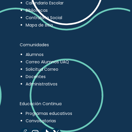
Calendario Escolar
Bibliotecas
Contraloría Social
Mapa de sitio
Comunidades
Alumnos
Correo Alumnos UAQ
Solicitud Correo
Docentes
Administrativos
Educación Continua
Programas educativos
Convocatorias