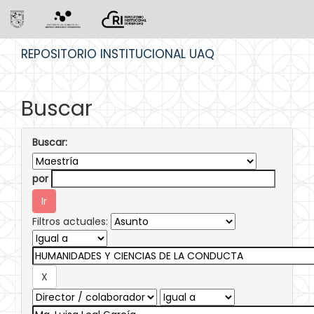
Skip
REPOSITORIO INSTITUCIONAL UAQ
navigation
Buscar
Buscar:
por
Filtros actuales: