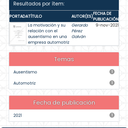
Resultados por ítem:
FECHA DE
PORTADA
TÍTULO
AUTOR(ES)
PUBLICACIÓN
La motivación y su
Gerardo
9-nov-2021
relación con el
Pérez
ausentismo en una
Galván
empresa automotriz
Temas
Ausentismo
1
Automotriz
1
Fecha de publicación
2021
1