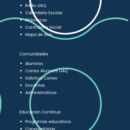
Radio UAQ
Calendario Escolar
Bibliotecas
Contraloría Social
Mapa de sitio
Comunidades
Alumnos
Correo Alumnos UAQ
Solicitud Correo
Docentes
Administrativos
Educación Continua
Programas educativos
Convocatorias