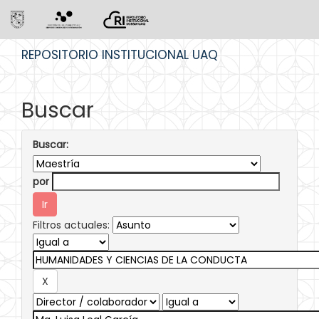
Skip
REPOSITORIO INSTITUCIONAL UAQ
navigation
Buscar
Buscar:
por
Filtros actuales: