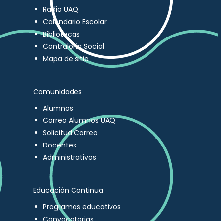
Radio UAQ
Calendario Escolar
Bibliotecas
Contraloría Social
Mapa de sitio
Comunidades
Alumnos
Correo Alumnos UAQ
Solicitud Correo
Docentes
Administrativos
Educación Continua
Programas educativos
Convocatorias