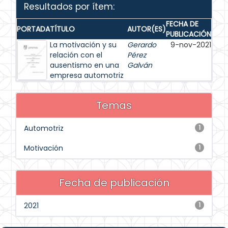
Resultados por ítem:
FECHA DE
PORTADA
TÍTULO
AUTOR(ES)
PUBLICACIÓN
La motivación y su
Gerardo
9-nov-2021
relación con el
Pérez
ausentismo en una
Galván
empresa automotriz
Temas
Automotriz
1
Motivación
1
Fecha de publicación
2021
1