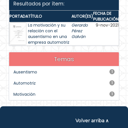
Resultados por ítem:
FECHA DE
PORTADA
TÍTULO
AUTOR(ES)
PUBLICACIÓN
La motivación y su
Gerardo
9-nov-2021
relación con el
Pérez
ausentismo en una
Galván
empresa automotriz
Temas
Ausentismo
1
Automotriz
1
Motivación
1
Volver arriba ∧