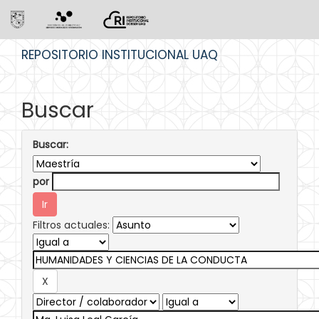
Skip
REPOSITORIO INSTITUCIONAL UAQ
navigation
Buscar
Buscar:
por
Filtros actuales: