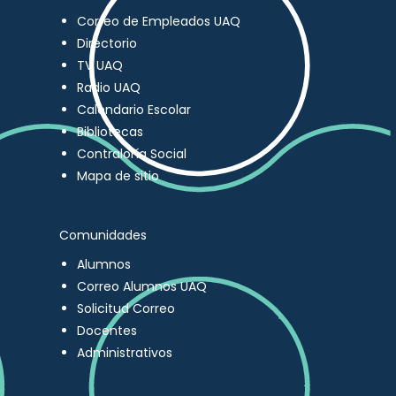
Correo de Empleados UAQ
Directorio
TV UAQ
Radio UAQ
Calendario Escolar
Bibliotecas
Contraloría Social
Mapa de sitio
Comunidades
Alumnos
Correo Alumnos UAQ
Solicitud Correo
Docentes
Administrativos