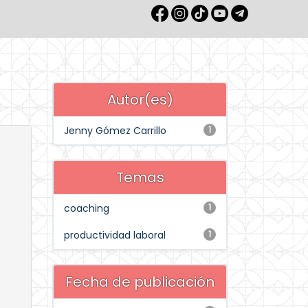
Autor(es)
Jenny Gómez Carrillo
1
Temas
coaching
1
productividad laboral
1
Fecha de publicación