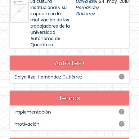
La cultura
Dalya Itzel
24-may-2018
institucional y su
Hernández
impacto en la
Gutiérrez
motivación de los
trabajadores de la
Universidad
Autónoma de
Querétaro.
Autor(es)
Dalya Itzel Hernández Gutiérrez
1
Temas
Implementación
1
motivación
1