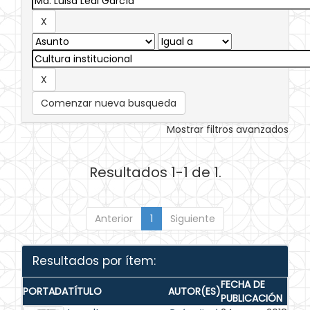
Comenzar nueva busqueda
Mostrar filtros avanzados
Resultados 1-1 de 1.
Anterior
1
Siguiente
Resultados por ítem:
FECHA DE
PORTADA
TÍTULO
AUTOR(ES)
PUBLICACIÓN