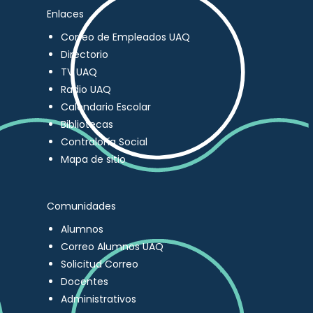
Enlaces
Correo de Empleados UAQ
Directorio
TV UAQ
Radio UAQ
Calendario Escolar
Bibliotecas
Contraloría Social
Mapa de sitio
Comunidades
Alumnos
Correo Alumnos UAQ
Solicitud Correo
Docentes
Administrativos