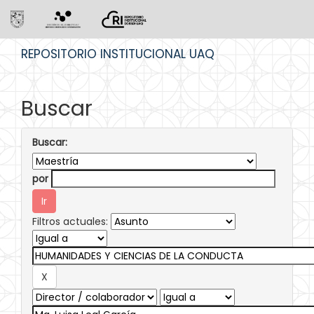
Skip
REPOSITORIO INSTITUCIONAL UAQ
navigation
Buscar
Buscar:
por
Filtros actuales: