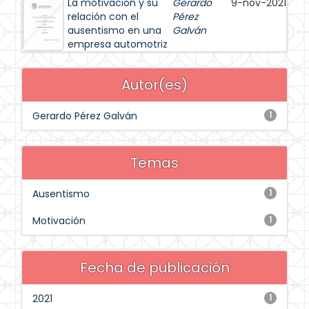
La motivación y su
Gerardo
9-nov-2021
relación con el
Pérez
ausentismo en una
Galván
empresa automotriz
Autor(es)
Gerardo Pérez Galván
1
Temas
Ausentismo
1
Motivación
1
Fecha de publicación
2021
1