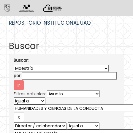
Skip
REPOSITORIO INSTITUCIONAL UAQ
navigation
Buscar
Buscar:
por
Filtros actuales: