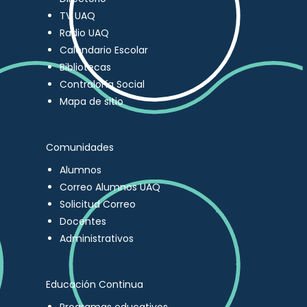
TV UAQ
Radio UAQ
Calendario Escolar
Bibliotecas
Contraloría Social
Mapa de sitio
Comunidades
Alumnos
Correo Alumnos UAQ
Solicitud Correo
Docentes
Administrativos
Educación Continua