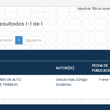
Mostrar filtros av
esultados 1-1 de 1.
Anterior
1
Siguiente
FECHA DE
AUTOR(ES)
PUBLICACI
PARA UN ALTO
Grecia Irais Zúñiga
1-ene
DE TRABAJO
Gutiérrez