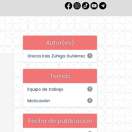
Autor(es)
Grecia Irais Zúñiga Gutiérrez
1
Temas
Equipo de trabajo
1
Moticavión
1
Fecha de publicación