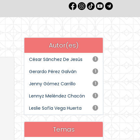
Autor(es)
César Sánchez De Jesús
1
Gerardo Pérez Galván
1
Jenny Gómez Carrillo
1
Lennyz Meléndez Chacón
1
Leslie Sofía Vega Huerta
1
Temas