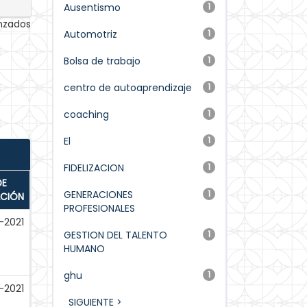
Ausentismo
1
anzados
Automotriz
1
Bolsa de trabajo
1
centro de autoaprendizaje
1
coaching
1
El
1
FIDELIZACION
1
DE
GENERACIONES
1
ACIÓN
PROFESIONALES
-2021
GESTION DEL TALENTO
1
HUMANO
ghu
1
-2021
SIGUIENTE >