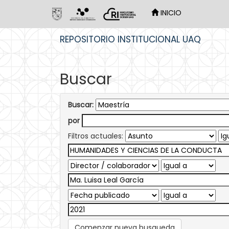
INICIO
Skip
REPOSITORIO INSTITUCIONAL UAQ
navigation
Buscar
Buscar:
por
Filtros actuales:
Comenzar nueva busqueda