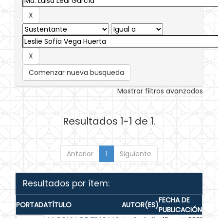
Comenzar nueva busqueda
Mostrar filtros avanzados
Resultados 1-1 de 1.
Anterior
1
Siguiente
Resultados por ítem:
FECHA DE
PORTADA
TÍTULO
AUTOR(ES)
PUBLICACIÓN