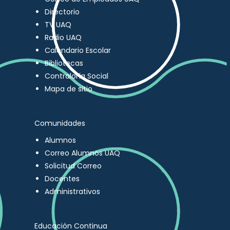
Directorio
TV UAQ
Radio UAQ
Calendario Escolar
Bibliotecas
Contraloría Social
Mapa de sitio
Comunidades
Alumnos
Correo Alumnos UAQ
Solicitud Correo
Docentes
Administrativos
Educación Continua