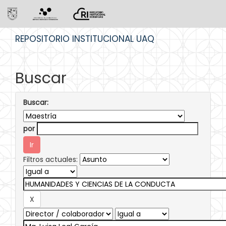
Skip
REPOSITORIO INSTITUCIONAL UAQ
navigation
Buscar
Buscar:
por
Filtros actuales: