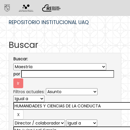
Skip
REPOSITORIO INSTITUCIONAL UAQ
navigation
Buscar
Buscar:
por
Filtros actuales: