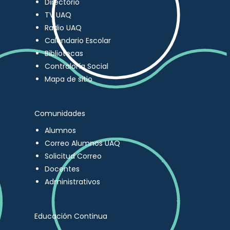
Directorio
TV UAQ
Radio UAQ
Calendario Escolar
Bibliotecas
Contraloría Social
Mapa de sitio
Comunidades
Alumnos
Correo Alumnos UAQ
Solicitud Correo
Docentes
Administrativos
Educación Continua