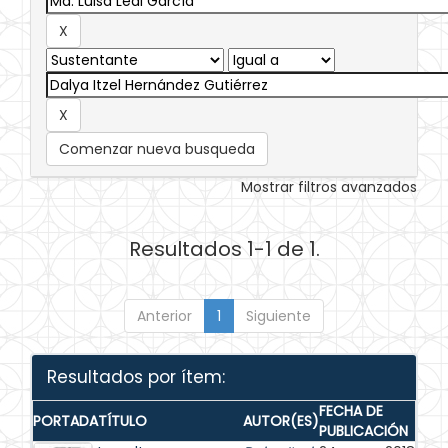
Comenzar nueva busqueda
Mostrar filtros avanzados
Resultados 1-1 de 1.
Anterior
1
Siguiente
Resultados por ítem:
FECHA DE
PORTADA
TÍTULO
AUTOR(ES)
PUBLICACIÓN