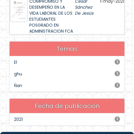
COMPROMISO Y
César
1-may-2021
DESEMPEÑO EN LA
Sánchez
VIDA LABORAL DE LOS
De Jesús
ESTUDIANTES
POSGRADO EN
ADMINISTRACION FCA
Temas
El
1
ghu
1
Ñan
1
Fecha de publicación
2021
1