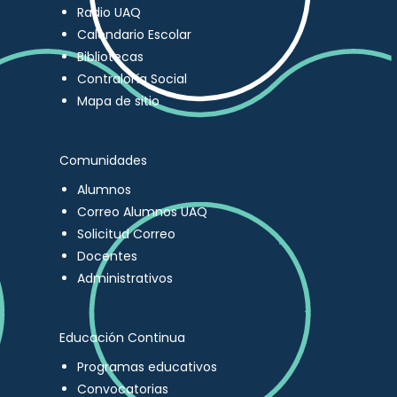
Radio UAQ
Calendario Escolar
Bibliotecas
Contraloría Social
Mapa de sitio
Comunidades
Alumnos
Correo Alumnos UAQ
Solicitud Correo
Docentes
Administrativos
Educación Continua
Programas educativos
Convocatorias