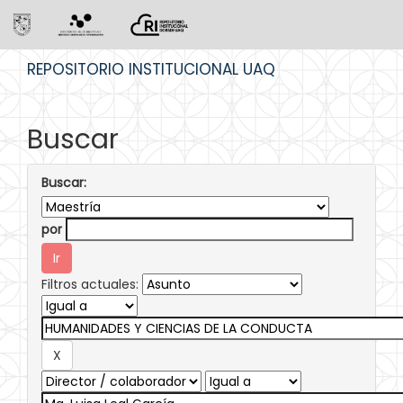
Skip
REPOSITORIO INSTITUCIONAL UAQ
navigation
Buscar
Buscar:
por
Filtros actuales: