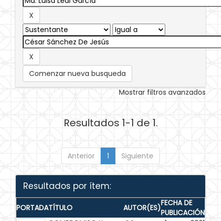
Comenzar nueva busqueda
Mostrar filtros avanzados
Resultados 1-1 de 1.
Anterior
1
Siguiente
Resultados por ítem:
FECHA DE
PORTADA
TÍTULO
AUTOR(ES)
PUBLICACIÓN