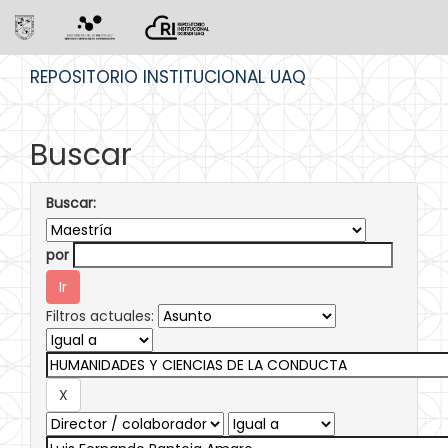
Skip
REPOSITORIO INSTITUCIONAL UAQ
navigation
Buscar
Buscar:
por
Filtros actuales: