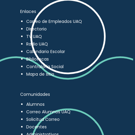
Enlaces
Correo de Empleados UAQ
Directorio
TV UAQ
Radio UAQ
Calendario Escolar
Bibliotecas
Contraloría Social
Mapa de sitio
Comunidades
Alumnos
Correo Alumnos UAQ
Solicitud Correo
Docentes
Administrativos