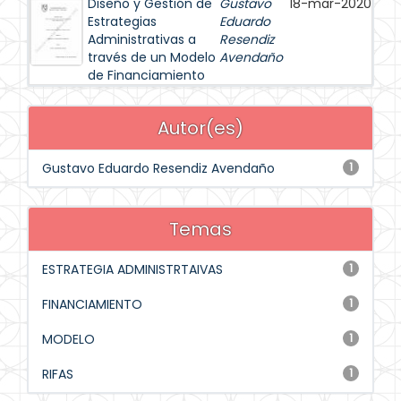
Diseño y Gestión de
Gustavo
18-mar-2020
Estrategias
Eduardo
Administrativas a
Resendiz
través de un Modelo
Avendaño
de Financiamiento
Autor(es)
Gustavo Eduardo Resendiz Avendaño
1
Temas
ESTRATEGIA ADMINISTRTAIVAS
1
FINANCIAMIENTO
1
MODELO
1
RIFAS
1