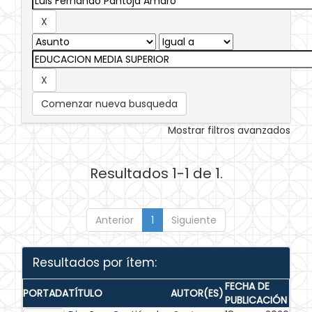
Comenzar nueva busqueda
Mostrar filtros avanzados
Resultados 1-1 de 1.
Anterior
1
Siguiente
Resultados por ítem:
FECHA DE
PORTADA
TÍTULO
AUTOR(ES)
PUBLICACIÓN