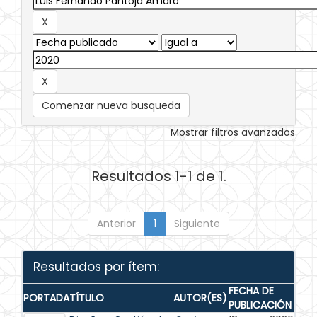
Comenzar nueva busqueda
Mostrar filtros avanzados
Resultados 1-1 de 1.
Anterior
1
Siguiente
Resultados por ítem:
FECHA DE
PORTADA
TÍTULO
AUTOR(ES)
PUBLICACIÓN