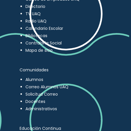
Directorio
TV UAQ
Radio UAQ
Calendario Escolar
Bibliotecas
Contraloría Social
Mapa de sitio
Comunidades
Alumnos
Correo Alumnos UAQ
Solicitud Correo
Docentes
Administrativos
Educación Continua