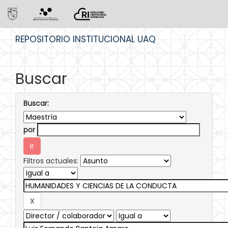
Skip
REPOSITORIO INSTITUCIONAL UAQ
navigation
Buscar
Buscar:
por
Filtros actuales: