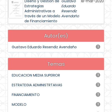
Diseño y Gestión de
Gustavo
18-mar-2020
Estrategias
Eduardo
Administrativas a
Resendiz
través de un Modelo
Avendaño
de Financiamiento
Autor(es)
Gustavo Eduardo Resendiz Avendaño
1
Temas
EDUCACION MEDIA SUPERIOR
1
ESTRATEGIA ADMINISTRTAIVAS
1
FINANCIAMIENTO
1
MODELO
1