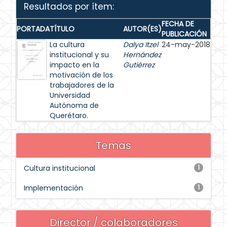
Resultados por ítem:
FECHA DE
PORTADA
TÍTULO
AUTOR(ES)
PUBLICACIÓN
La cultura
Dalya Itzel
24-may-2018
institucional y su
Hernández
impacto en la
Gutiérrez
motivación de los
trabajadores de la
Universidad
Autónoma de
Querétaro.
Temas
Cultura institucional
1
Implementación
1
Director / colaboradores