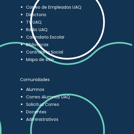
Correo de Empleados UAQ
Directorio
TV UAQ
Radio UAQ
Calendario Escolar
Bibliotecas
Contraloría Social
Mapa de sitio
Comunidades
Alumnos
Correo Alumnos UAQ
Solicitud Correo
Docentes
Administrativos