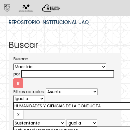
Skip
REPOSITORIO INSTITUCIONAL UAQ
navigation
Buscar
Buscar:
por
Filtros actuales: