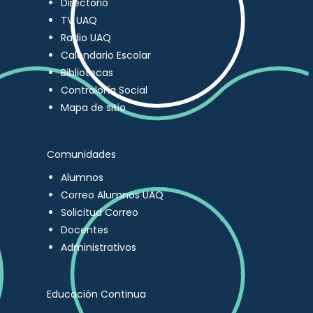
Directorio
TV UAQ
Radio UAQ
Calendario Escolar
Bibliotecas
Contraloría Social
Mapa de sitio
Comunidades
Alumnos
Correo Alumnos UAQ
Solicitud Correo
Docentes
Administrativos
Educación Continua