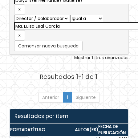
Comenzar nueva busqueda
Mostrar filtros avanzados
Resultados 1-1 de 1.
Anterior
1
Siguiente
Resultados por ítem:
FECHA DE
PORTADA
TÍTULO
AUTOR(ES)
PUBLICACIÓN