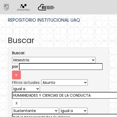
Skip
REPOSITORIO INSTITUCIONAL UAQ
navigation
Buscar
Buscar:
por
Filtros actuales: