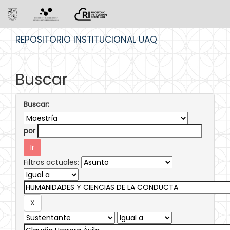
Skip
REPOSITORIO INSTITUCIONAL UAQ
navigation
Buscar
Buscar:
por
Filtros actuales: