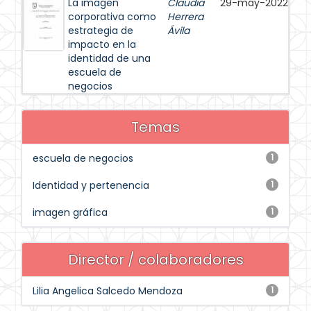
La imagen
Claudia
29-may-2022
corporativa como
Herrera
estrategia de
Ávila
impacto en la
identidad de una
escuela de
negocios
Temas
escuela de negocios
1
Identidad y pertenencia
1
imagen gráfica
1
Director / colaboradores
Lilia Angelica Salcedo Mendoza
1