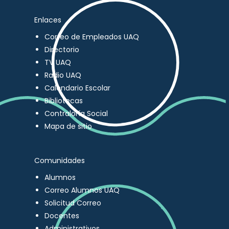
Enlaces
Correo de Empleados UAQ
Directorio
TV UAQ
Radio UAQ
Calendario Escolar
Bibliotecas
Contraloría Social
Mapa de sitio
Comunidades
Alumnos
Correo Alumnos UAQ
Solicitud Correo
Docentes
Administrativos