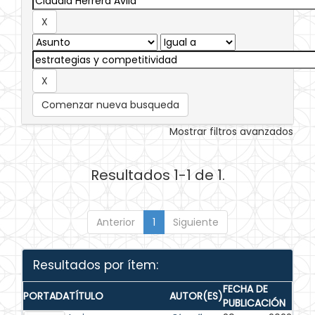
Comenzar nueva busqueda
Mostrar filtros avanzados
Resultados 1-1 de 1.
Anterior
1
Siguiente
Resultados por ítem:
FECHA DE
PORTADA
TÍTULO
AUTOR(ES)
PUBLICACIÓN