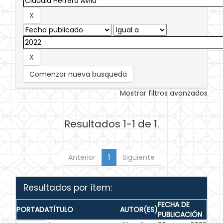
Comenzar nueva busqueda
Mostrar filtros avanzados
Resultados 1-1 de 1.
Anterior
1
Siguiente
Resultados por ítem:
FECHA DE
PORTADA
TÍTULO
AUTOR(ES)
PUBLICACIÓN