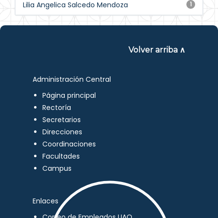
Lilia Angelica Salcedo Mendoza
1
Volver arriba ∧
Administración Central
Página principal
Rectoría
Secretarios
Direcciones
Coordinaciones
Facultades
Campus
Enlaces
Correo de Empleados UAQ