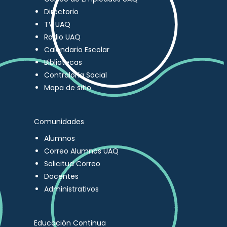
Directorio
TV UAQ
Radio UAQ
Calendario Escolar
Bibliotecas
Contraloría Social
Mapa de sitio
Comunidades
Alumnos
Correo Alumnos UAQ
Solicitud Correo
Docentes
Administrativos
Educación Continua