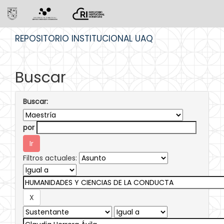
Skip
REPOSITORIO INSTITUCIONAL UAQ
navigation
Buscar
Buscar:
por
Filtros actuales: