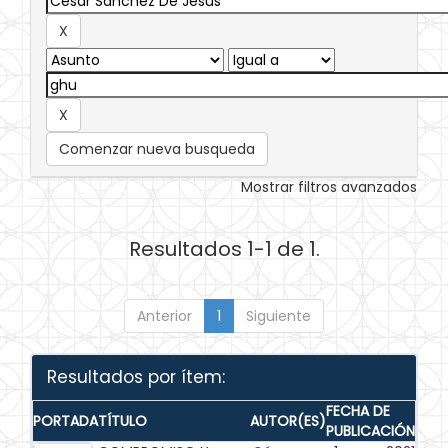
Comenzar nueva busqueda
Mostrar filtros avanzados
Resultados 1-1 de 1.
Anterior
1
Siguiente
Resultados por ítem:
FECHA DE
PORTADA
TÍTULO
AUTOR(ES)
PUBLICACIÓN