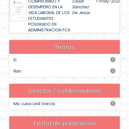
COMPROMISO Y
César
1-may-2021
DESEMPEÑO EN LA
Sánchez
VIDA LABORAL DE LOS
De Jesús
ESTUDIANTES
POSGRADO EN
ADMINISTRACION FCA
Temas
El
1
Ñan
1
Director / colaboradores
Ma. Luisa Leal García
1
Fecha de publicación