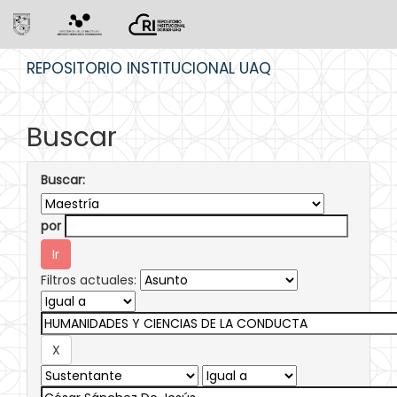
Skip
REPOSITORIO INSTITUCIONAL UAQ
navigation
Buscar
Buscar:
por
Filtros actuales: