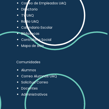
Correo de Empleados UAQ
Directorio
TV UAQ
Radio UAQ
Calendario Escolar
Bibliotecas
Contraloría Social
Mapa de sitio
Comunidades
Alumnos
Correo Alumnos UAQ
Solicitud Correo
Docentes
Administrativos