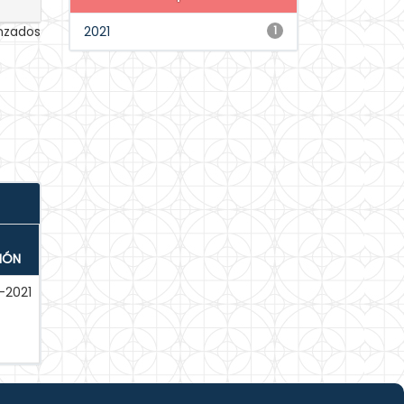
anzados
2021
1
IÓN
-2021