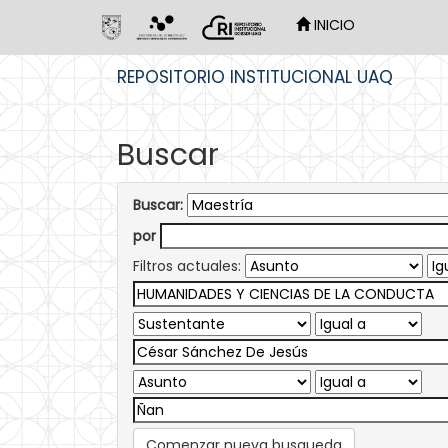
INICIO
Skip
REPOSITORIO INSTITUCIONAL UAQ
navigation
Buscar
Buscar:
por
Filtros actuales:
Comenzar nueva busqueda