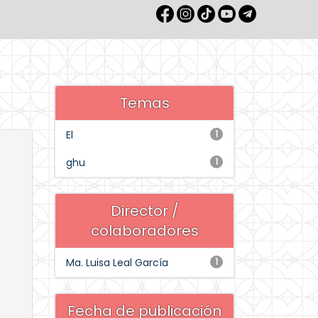
Temas
El
1
ghu
1
Director /
colaboradores
Ma. Luisa Leal García
1
Fecha de publicación