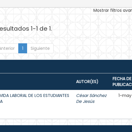
Mostrar filtros av
esultados 1-1 de 1.
Anterior
1
Siguiente
FECHA DE
AUTOR(ES)
PUBLICAC
IDA LABORAL DE LOS ESTUDIANTES
César Sánchez
1-may
CA
De Jesús