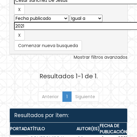
Comenzar nueva busqueda
Mostrar filtros avanzados
Resultados 1-1 de 1.
Anterior
1
Siguiente
Resultados por ítem:
FECHA DE
PORTADA
TÍTULO
AUTOR(ES)
PUBLICACIÓN