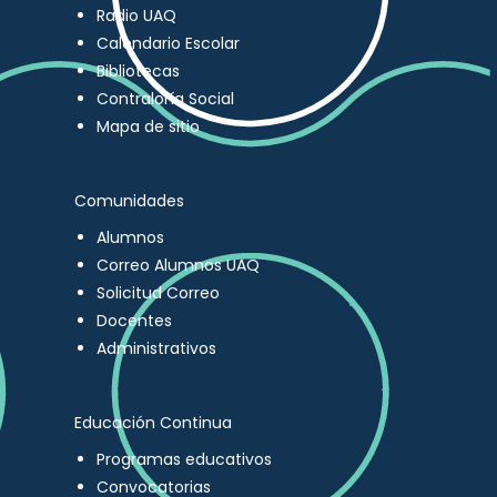
Radio UAQ
Calendario Escolar
Bibliotecas
Contraloría Social
Mapa de sitio
Comunidades
Alumnos
Correo Alumnos UAQ
Solicitud Correo
Docentes
Administrativos
Educación Continua
Programas educativos
Convocatorias