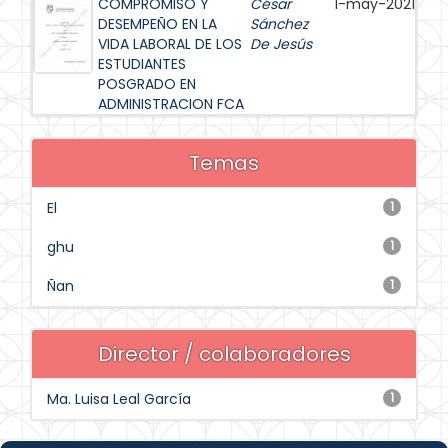
COMPROMISO Y
César
1-may-2021
DESEMPEÑO EN LA
Sánchez
VIDA LABORAL DE LOS
De Jesús
ESTUDIANTES
POSGRADO EN
ADMINISTRACION FCA
Temas
El
1
ghu
1
Ñan
1
Director / colaboradores
Ma. Luisa Leal García
1