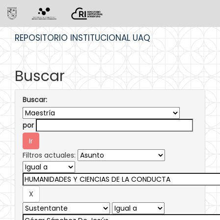
Skip
REPOSITORIO INSTITUCIONAL UAQ
navigation
Buscar
Buscar:
por
Filtros actuales: