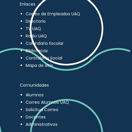
Enlaces
Correo de Empleados UAQ
Directorio
TV UAQ
Radio UAQ
Calendario Escolar
Bibliotecas
Contraloría Social
Mapa de sitio
Comunidades
Alumnos
Correo Alumnos UAQ
Solicitud Correo
Docentes
Administrativos