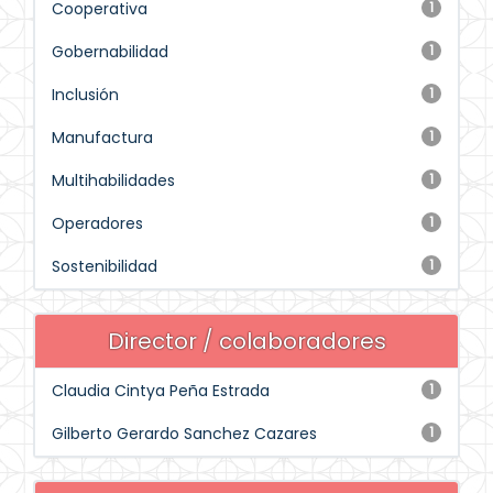
Cooperativa
1
Gobernabilidad
1
Inclusión
1
Manufactura
1
Multihabilidades
1
Operadores
1
Sostenibilidad
1
Director / colaboradores
Claudia Cintya Peña Estrada
1
Gilberto Gerardo Sanchez Cazares
1