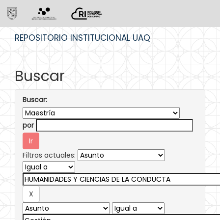
Skip
REPOSITORIO INSTITUCIONAL UAQ
navigation
Buscar
Buscar:
por
Filtros actuales: