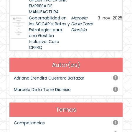
OPERATIVO EN UNA
EMPRESA DE
MANUFACTURA
Gobernabilidad en
Marcela
3-nov-2025
las SOCAP's; Retos y
De la Torre
Estrategias para
Dionisio
una Gestión
Inclusiva: Caso
CPFRQ
Autor(es)
Adriana Erendira Guerrero Baltazar
1
Marcela De la Torre Dionisio
1
Temas
Competencias
1