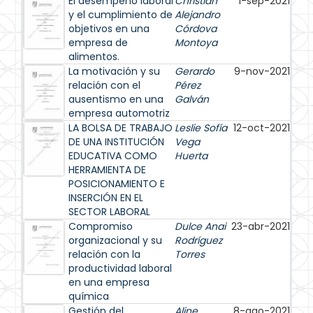
El desempeño laboral
Christian
1-sep-2021
y el cumplimiento de
Alejandro
objetivos en una
Córdova
empresa de
Montoya
alimentos.
La motivación y su
Gerardo
9-nov-2021
relación con el
Pérez
ausentismo en una
Galván
empresa automotriz
LA BOLSA DE TRABAJO
Leslie Sofía
12-oct-2021
DE UNA INSTITUCIÓN
Vega
EDUCATIVA COMO
Huerta
HERRAMIENTA DE
POSICIONAMIENTO E
INSERCIÓN EN EL
SECTOR LABORAL
Compromiso
Dulce Anai
23-abr-2021
organizacional y su
Rodríguez
relación con la
Torres
productividad laboral
en una empresa
química
Gestión del
Aline
8-ago-2021