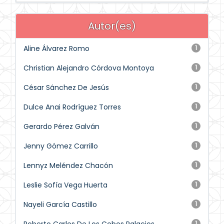
Autor(es)
Aline Álvarez Romo
1
Christian Alejandro Córdova Montoya
1
César Sánchez De Jesús
1
Dulce Anai Rodríguez Torres
1
Gerardo Pérez Galván
1
Jenny Gómez Carrillo
1
Lennyz Meléndez Chacón
1
Leslie Sofía Vega Huerta
1
Nayeli García Castillo
1
1