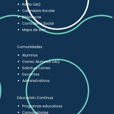
Radio UAQ
Calendario Escolar
Bibliotecas
Contraloría Social
Mapa de sitio
Comunidades
Alumnos
Correo Alumnos UAQ
Solicitud Correo
Docentes
Administrativos
Educación Continua
Programas educativos
Convocatorias