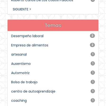
Roberto Carlos De Los Cobos Palacios
SIGUIENTE >
Temas
Desempeño laboral
3
Empresa de alimentos
2
artesanal
1
Ausentismo
1
Automotriz
1
Bolsa de trabajo
1
centro de autoaprendizaje
1
coaching
1