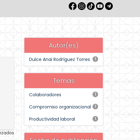
Autor(es)
Dulce Anai Rodríguez Torres
1
Temas
Colaboradores
1
Compromiso organizacional
1
Productividad laboral
1
anzados