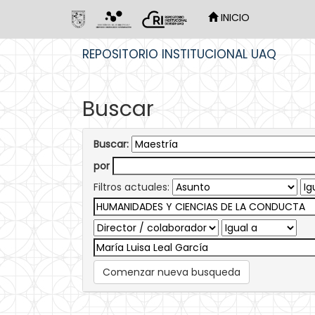
INICIO
Skip
REPOSITORIO INSTITUCIONAL UAQ
navigation
Buscar
Buscar:
por
Filtros actuales:
Comenzar nueva busqueda