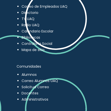
Correo de Empleados UAQ
Directorio
TV UAQ
Radio UAQ
Calendario Escolar
Bibliotecas
Contraloría Social
Mapa de sitio
Comunidades
Alumnos
Correo Alumnos UAQ
Solicitud Correo
Docentes
Administrativos