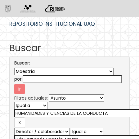
Skip
REPOSITORIO INSTITUCIONAL UAQ
navigation
Buscar
Buscar:
por
Filtros actuales: