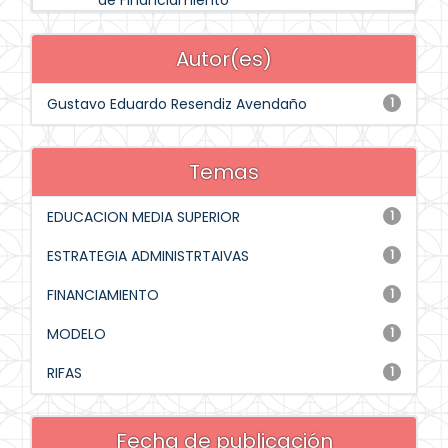
de Financiamiento
Autor(es)
Gustavo Eduardo Resendiz Avendaño
1
Temas
EDUCACION MEDIA SUPERIOR
1
ESTRATEGIA ADMINISTRTAIVAS
1
FINANCIAMIENTO
1
MODELO
1
RIFAS
1
Fecha de publicación