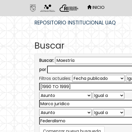
INICIO
Skip
REPOSITORIO INSTITUCIONAL UAQ
navigation
Buscar
Buscar:
por
Filtros actuales:
Comenzar nueva busqueda