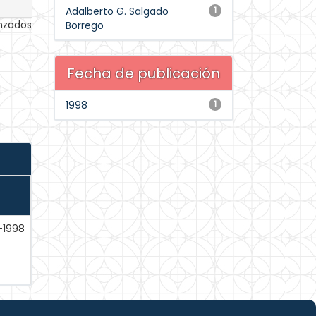
Adalberto G. Salgado
1
anzados
Borrego
Fecha de publicación
1998
1
-1998