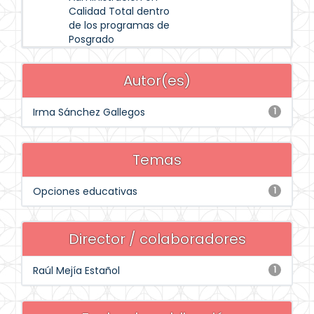
Calidad Total dentro
de los programas de
Posgrado
Autor(es)
Irma Sánchez Gallegos
1
Temas
Opciones educativas
1
Director / colaboradores
Raúl Mejía Estañol
1