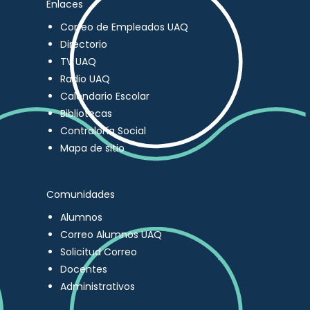
Enlaces
Correo de Empleados UAQ
Directorio
TV UAQ
Radio UAQ
Calendario Escolar
Bibliotecas
Contraloría Social
Mapa de sitio
Comunidades
Alumnos
Correo Alumnos UAQ
Solicitud Correo
Docentes
Administrativos