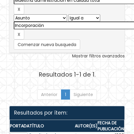
Comenzar nueva busqueda
Mostrar filtros avanzados
Resultados 1-1 de 1.
Anterior
1
Siguiente
Resultados por ítem:
FECHA DE
PORTADA
TÍTULO
AUTOR(ES)
PUBLICACIÓN