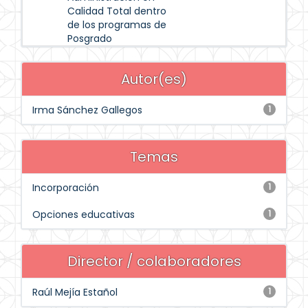
Calidad Total dentro
de los programas de
Posgrado
Autor(es)
Irma Sánchez Gallegos
1
Temas
Incorporación
1
Opciones educativas
1
Director / colaboradores
Raúl Mejía Estañol
1