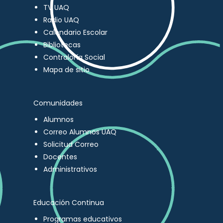
TV UAQ
Radio UAQ
Calendario Escolar
Bibliotecas
Contraloría Social
Mapa de sitio
Comunidades
Alumnos
Correo Alumnos UAQ
Solicitud Correo
Docentes
Administrativos
Educación Continua
Programas educativos