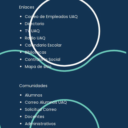
Enlaces
Correo de Empleados UAQ
Directorio
TV UAQ
Radio UAQ
Calendario Escolar
Bibliotecas
Contraloría Social
Mapa de sitio
Comunidades
Alumnos
Correo Alumnos UAQ
Solicitud Correo
Docentes
Administrativos