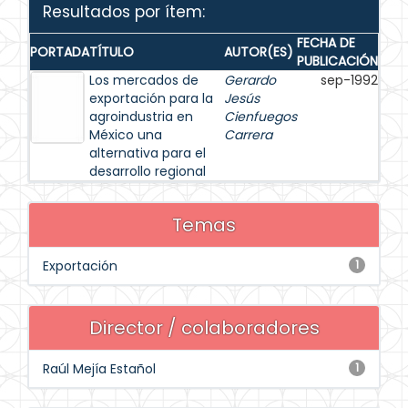
Resultados por ítem:
FECHA DE
PORTADA
TÍTULO
AUTOR(ES)
PUBLICACIÓN
Los mercados de
Gerardo
sep-1992
exportación para la
Jesús
agroindustria en
Cienfuegos
México una
Carrera
alternativa para el
desarrollo regional
Temas
Exportación
1
Director / colaboradores
Raúl Mejía Estañol
1