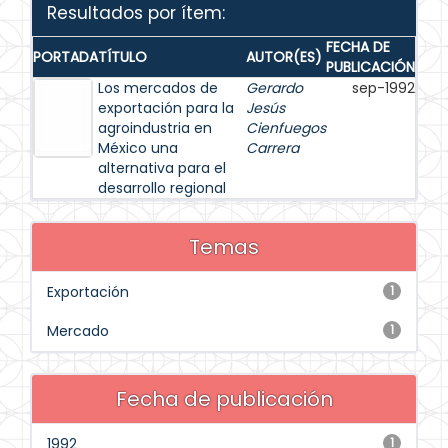
Resultados por ítem:
FECHA DE
PORTADA
TÍTULO
AUTOR(ES)
PUBLICACIÓN
Los mercados de
Gerardo
sep-1992
exportación para la
Jesús
agroindustria en
Cienfuegos
México una
Carrera
alternativa para el
desarrollo regional
Temas
Exportación
1
Mercado
1
Fecha de publicación
1992
1