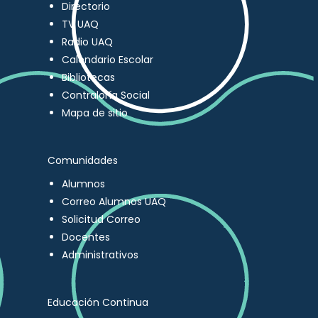
Directorio
TV UAQ
Radio UAQ
Calendario Escolar
Bibliotecas
Contraloría Social
Mapa de sitio
Comunidades
Alumnos
Correo Alumnos UAQ
Solicitud Correo
Docentes
Administrativos
Educación Continua