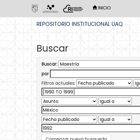
INICIO
Skip
REPOSITORIO INSTITUCIONAL UAQ
navigation
Buscar
Buscar:
por
Filtros actuales:
Comenzar nueva busqueda