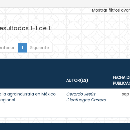
Mostrar filtros av
esultados 1-1 de 1.
Anterior
1
Siguiente
FECHA D
AUTOR(ES)
PUBLICA
 la agroindustria en México
Gerardo Jesús
sep
regional
Cienfuegos Carrera