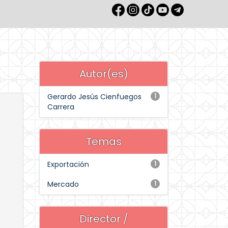
Autor(es)
Gerardo Jesús Cienfuegos
1
Carrera
Temas
Exportación
1
Mercado
1
Director /