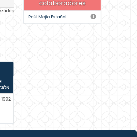
colaboradores
anzados
Raúl Mejía Estañol
1
E
CIÓN
-1992