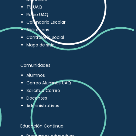
TV UAQ
Radio UAQ
Calendario Escolar
Bibliotecas
Contraloría Social
Mapa de sitio
Comunidades
Alumnos
Correo Alumnos UAQ
Solicitud Correo
Docentes
Administrativos
Educación Continua