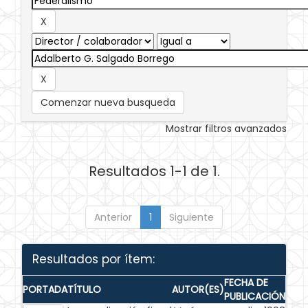
Comenzar nueva busqueda
Mostrar filtros avanzados
Resultados 1-1 de 1.
Anterior
1
Siguiente
Resultados por ítem:
FECHA DE
PORTADA
TÍTULO
AUTOR(ES)
PUBLICACIÓN