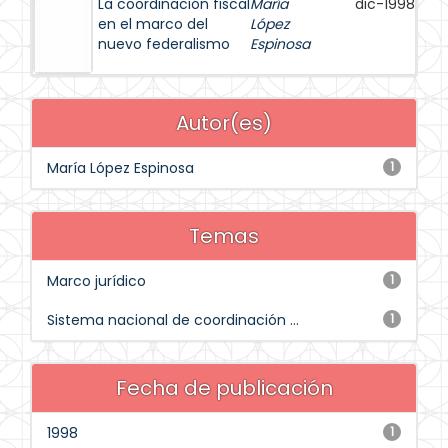
La coordinación fiscal
María
dic-1998
en el marco del
López
nuevo federalismo
Espinosa
Autor(es)
María López Espinosa
1
Temas
Marco jurídico
1
Sistema nacional de coordinación ...
1
Fecha de publicación
1998
1